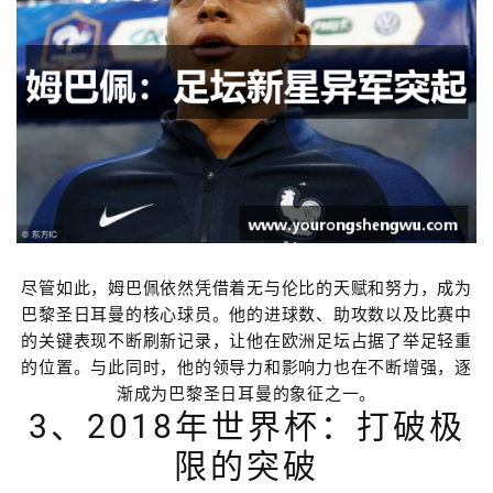
尽管如此，姆巴佩依然凭借着无与伦比的天赋和努力，成为
巴黎圣日耳曼的核心球员。他的进球数、助攻数以及比赛中
的关键表现不断刷新记录，让他在欧洲足坛占据了举足轻重
的位置。与此同时，他的领导力和影响力也在不断增强，逐
渐成为巴黎圣日耳曼的象征之一。
3、2018年世界杯：打破极
限的突破