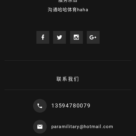
沟通哈哈体育haha
联系我们
13594780079
paramilitary@hotmail.com