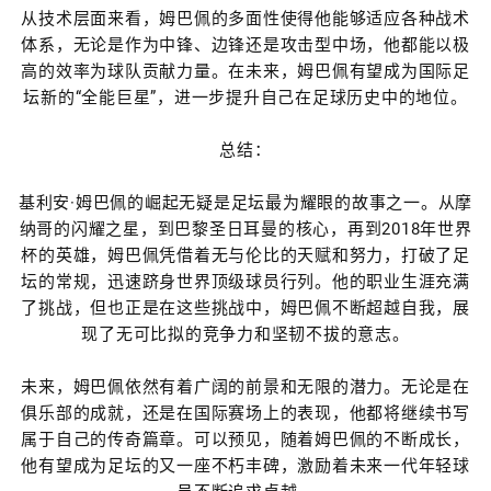
从技术层面来看，姆巴佩的多面性使得他能够适应各种战术
体系，无论是作为中锋、边锋还是攻击型中场，他都能以极
高的效率为球队贡献力量。在未来，姆巴佩有望成为国际足
坛新的“全能巨星”，进一步提升自己在足球历史中的地位。
总结：
基利安·姆巴佩的崛起无疑是足坛最为耀眼的故事之一。从摩
纳哥的闪耀之星，到巴黎圣日耳曼的核心，再到2018年世界
杯的英雄，姆巴佩凭借着无与伦比的天赋和努力，打破了足
坛的常规，迅速跻身世界顶级球员行列。他的职业生涯充满
了挑战，但也正是在这些挑战中，姆巴佩不断超越自我，展
现了无可比拟的竞争力和坚韧不拔的意志。
未来，姆巴佩依然有着广阔的前景和无限的潜力。无论是在
俱乐部的成就，还是在国际赛场上的表现，他都将继续书写
属于自己的传奇篇章。可以预见，随着姆巴佩的不断成长，
他有望成为足坛的又一座不朽丰碑，激励着未来一代年轻球