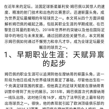
在近年来的足坛，法国足球新星基利安·姆巴佩以其惊人的速
度、精准的射门技术和出色的比赛意识，迅速崭露头角，成
为世界足坛最耀眼的年轻球员之一。本文将从四个方面详细
解析姆巴佩的崛起之路，包括其职业生涯的早期成就、在巴
黎圣日耳曼的影响力、2018年世界杯的突破以及他在国际足
球中的地位与未来发展。通过回顾这些关键节点，本文将展
示姆巴佩如何通过不懈努力和非凡才华，成为全球足坛最受
瞩目的球员之一。
1、早期职业生涯：天赋异禀
的起步
姆巴佩的职业生涯可以追溯到他在摩纳哥的崭露头角，这一
阶段为他日后成为世界级球员奠定了基础。尽管他出生在一
个充满足球氛围的家庭，但他真正的足球天赋是在摩纳哥青
训营中得到了充分的展示。2015年，姆巴佩首次代表摩纳哥
一线队出场，这时他只有16岁，成为了法甲历史上最年轻的
出场球员之一。很快，他的表现就引起了欧洲顶级俱乐部的