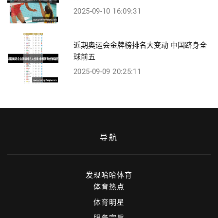
2025-09-10 16:09:31
近期奥运会金牌榜排名大变动 中国跻身全
球前五
2025-09-09 20:25:11
导航
发现哈哈体育
体育热点
体育明星
服务宗旨