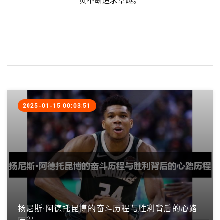
员不断追求卓越。
2025-01-15 00:03:51
扬尼斯·阿德托昆博的奋斗历程与胜利背后的心路