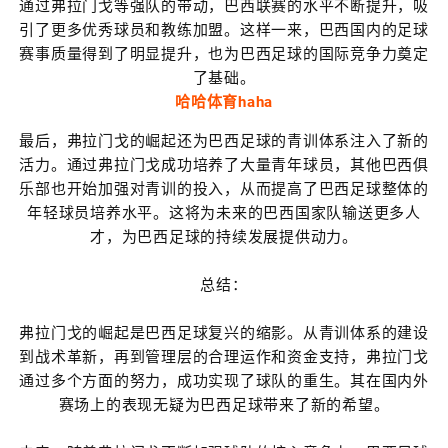
通过弗拉门戈等强队的带动，巴西联赛的水平不断提升，吸
引了更多优秀球员和教练加盟。这样一来，巴西国内的足球
赛事质量得到了明显提升，也为巴西足球的国际竞争力奠定
了基础。
哈哈体育haha
最后，弗拉门戈的崛起还为巴西足球的青训体系注入了新的
活力。通过弗拉门戈成功培养了大量青年球员，其他巴西俱
乐部也开始加强对青训的投入，从而提高了巴西足球整体的
年轻球员培养水平。这将为未来的巴西国家队输送更多人
才，为巴西足球的持续发展提供动力。
总结：
弗拉门戈的崛起是巴西足球复兴的缩影。从青训体系的建设
到战术革新，再到管理层的合理运作和资金支持，弗拉门戈
通过多个方面的努力，成功实现了球队的重生。其在国内外
赛场上的表现无疑为巴西足球带来了新的希望。