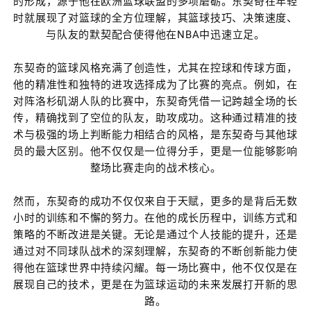
的形成，源于他在欧洲篮球联盟的多项磨砺。东契奇在年轻
时就展现了对篮球的全方位理解，其篮球技巧、决策速度、
与队友的默契配合使得他在NBA中迅速立足。
东契奇的篮球风格充满了创造性，尤其在控球和传球方面，
他的精准性和独特的进攻选择成为了比赛的亮点。例如，在
对阵洛杉矶湖人队的比赛中，东契奇凭借一记跨越全场的长
传，精确找到了空位的队友，助攻成功。这种通过精准的技
术与极强的场上判断能力相结合的风格，是东契奇与其他球
员的最大区别。他不仅仅是一位得分手，更是一位能够影响
整场比赛走向的战术核心。
然而，东契奇的成功不仅仅来自于天赋，更多的是背后无数
小时的训练和不懈的努力。在他的成长历程中，训练方式和
策略的不断改进是关键。无论是通过个人技能的提升，还是
通过对不同球队战术的深刻理解，东契奇的不断创新能力使
得他在篮球世界中持续闪耀。每一场比赛中，他不仅仅是在
展现自己的技术，更是在为篮球运动的未来发展打开新的思
路。