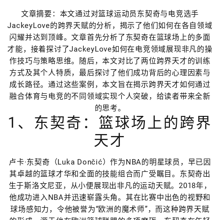
文章摘要：本文通过对篮球运动员东契奇与电竞选手
JackeyLove的跨界天赋的分析，揭示了他们如何在各自领域
闪耀并达到顶峰。文章首先分析了东契奇在篮球场上的多面
才能，接着探讨了JackeyLove如何在电竞领域展现非凡的操
作技巧与策略思维。随后，本文对比了两位跨界天才的训练
方式及其个人特质，最后探讨了他们成功背后的心理因素与
成长路径。通过这些案例，本文旨在揭示跨界天才如何通过
融合体育与电竞的不同领域实现个人突破，给读者带来全新
的思考。
1、东契奇：篮球场上的跨界
天才
卢卡·东契奇（Luka Dončić）作为NBA的明星球员，早已因
其卓越的篮球才华和全面的技能组合而广受瞩目。东契奇出
生于斯洛文尼亚，从小便展现出非凡的运动天赋。2018年，
他成功进入NBA并迅速崭露头角。其在比赛中出色的视野和
球场感知力，令他被誉为“欧洲的魔术师”，而这种跨界天赋