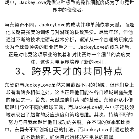
戏中，JackeyLove凭借这种极致的操作细腻度成为了电竞世
界中的佼佼者。
与东契奇不同，JackeyLove的成功并非单纯依靠天赋，而是
他长期高强度的训练与对游戏的极致热爱。尽管年轻，但他
通过不断的技术磨砺与战术分析，逐渐从一个普通的玩家成
长为全球最顶尖的职业选手之一。JackeyLove的成功背后，
正是对电竞这项事业的执着和对比赛每一个细节的高度关
注，这也为电竞界培养了新的标杆。
3、跨界天才的共同特点
东契奇与JackeyLove虽然来自截然不同的领域，但他们身上
却有着诸多相似之处，这也正是他们能在各自领域崭露头角
的原因之一。首先，天赋是他们共同的基础。东契奇从小便
展现出与众不同的篮球天赋，而JackeyLove则在电子竞技领
域表现出了超常的反应速度和策略思维。其次，持续不断的
努力与自我超越是他们成功的关键。在不同的赛季和比赛
中，东契奇不断创新自己的打法，而JackeyLove则通过技术
的不断精进，确保自己始终站在电竞的巅峰。