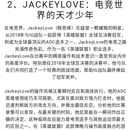
2、JACKEYLOVE：电竞世
界的天才少年
在电竞界，JackeyLove（韩思婷）无疑是一颗耀眼的明星。
从2018年与IG战队一起获得《英雄联盟》全球总决赛冠军，
到成为全球最顶尖的ADC选手之一，JackeyLove的电竞之路
充满传奇色彩。作为一名《英雄联盟》职业选手，
JackeyLove在比赛中的精准操作和战术意识一直受到业内外
的高度评价。特别是在2018年全球总决赛的决赛中，他与队
友们共同打造了一个经典的团战场面，帮助IG战队最终捧起
了冠军奖杯。
JackeyLove的操作风格注重瞬时反应和高效执行。他的ADC
英雄使用技巧无可挑剔，尤其在面对敌方强力打击时，他能
迅速判断敌方的攻击方向，并做出最佳反应。分析他的比赛
录像可以发现，在最关键的时刻，他总是能在一瞬间作出正
确的决定，这种临场反应能力是电竞选手与其他运动员最大
的区别之一。在《英雄联盟》这款策略与操作高度融合的游