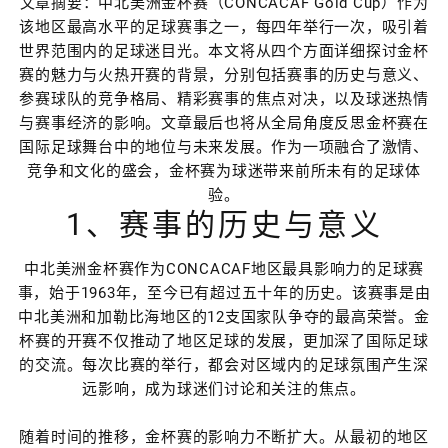
文章摘要：中北美洲金杯赛（CONCACAF Gold Cup）作为
该地区最高水平的足球赛事之一，每四年举行一次，吸引着
世界范围内的足球迷目光。本文将从四个方面详细探讨金杯
赛的魅力与火热开赛的背景，分别包括赛事的历史与意义、
参赛球队的竞争格局、精彩赛事的焦点对决，以及球迷热情
与赛事经济的影响。文章最后也将从全局角度反思金杯赛在
国际足球舞台中的地位与未来发展。作为一项融合了激情、
竞争和文化的盛会，金杯赛为球迷带来前所未有的足球体
验。
1、赛事的历史与意义
中北美洲金杯赛作为CONCACAF地区最具影响力的足球赛
事，始于1963年，至今已有超过五十年的历史。该赛事是由
中北美洲和加勒比海地区的12支国家队争夺的最高荣誉。金
杯赛的开赛不仅推动了地区足球的发展，更加深了国际足球
的交流。每次比赛的举行，都会对区域内的足球氛围产生深
远影响，成为球迷们讨论和关注的焦点。
随着时间的推移，金杯赛的影响力不断扩大。从最初的地区