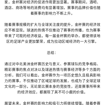
家，金杯赛对经济的促进作用更加显著。赛事期间，酒吧、
酒店、商场等地的消费均有显著增加，赛事的品牌价值也随
着赛事的影响力不断上升。
随着赛事规模的扩大与全球关注度的提升，金杯赛的经济效
应不断显现。球迷的热情不仅推动了赛事的传播，也为赛事
带来了可观的经济收益。每一届金杯赛的举办，都使得该地
区的足球产业更加繁荣，成为拉动区域经济的一大引擎。
总结：
通过对中北美洲金杯赛历史与意义、参赛球队的竞争格局、
精彩赛事的焦点对决以及球迷热情与赛事经济等多个方面的
分析，我们可以看出，金杯赛作为一项历史悠久且极具影响
力的赛事，不仅推动了区域足球的发展，也成为了全球足球
文化的一部分。无论是比赛本身的竞技性，还是赛事所带来
的经济效应，都展现了其不可小觑的价值。
展望未来，金杯赛的影响力和吸引力将继续增强。随着参赛