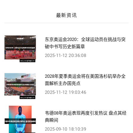
最新资讯
东京奥运会2020：全球运动员在挑战与突
破中书写历史新篇章
2025-11-12 20:36:08
2028年夏季奥运会将在美国洛杉矶举办全
面解析主办国亮点
2025-11-12 19:03:46
韦德08年奥运表现再度引发热议 盘点其经
典瞬间
2025-09-10 18:10:39