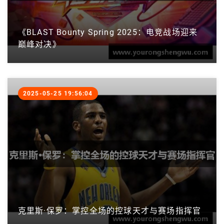
《BLAST Bounty Spring 2025：电竞战场迎来
巅峰对决》
2025-05-25 19:56:04
克里斯·保罗：掌控全场的控球天才与赛场指挥官