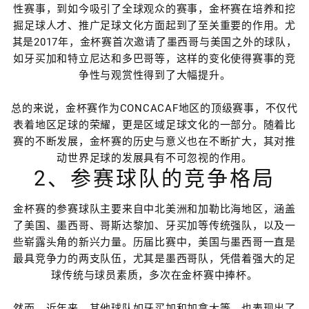
性赛事，到如今吸引了全球观众的赛事，金杯赛在培养和挖
掘足球人才、推广足球文化方面起到了至关重要的作用。尤
其是2017年，金杯赛首次邀请了墨西哥与美国之外的球队，
如牙买加和特立尼达和多巴哥等，这样的变化使得赛事的竞
争性与观赏性得到了大幅提升。
总的来说，金杯赛作为CONCACAF地区的顶级赛事，不仅代
表着地区足球的荣耀，更是区域足球文化的一部分。随着比
赛的不断发展，金杯赛的历史与意义也在不断扩大，其对推
动世界足球的发展具有不可忽视的作用。
2、参赛球队的竞争格局
金杯赛的参赛球队主要来自中北美洲和加勒比海地区，涵盖
了美国、墨西哥、哥斯达黎加、牙买加等传统强队，以及一
些崭露头角的新兴力量。历届比赛中，美国与墨西哥一直是
最具竞争力的两支队伍，尤其是墨西哥队，凭借着强大的足
球传统与球员素质，多次在金杯赛中捧杯。
然而，近年来，其他球队如牙买加和加拿大等，也表现出了