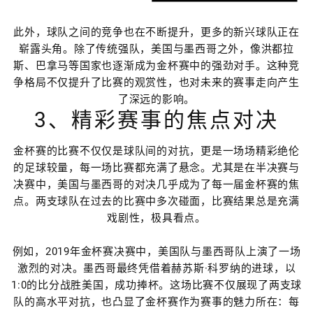
此外，球队之间的竞争也在不断提升，更多的新兴球队正在
崭露头角。除了传统强队，美国与墨西哥之外，像洪都拉
斯、巴拿马等国家也逐渐成为金杯赛中的强劲对手。这种竞
争格局不仅提升了比赛的观赏性，也对未来的赛事走向产生
了深远的影响。
3、精彩赛事的焦点对决
金杯赛的比赛不仅仅是球队间的对抗，更是一场场精彩绝伦
的足球较量，每一场比赛都充满了悬念。尤其是在半决赛与
决赛中，美国与墨西哥的对决几乎成为了每一届金杯赛的焦
点。两支球队在过去的比赛中多次碰面，比赛结果总是充满
戏剧性，极具看点。
例如，2019年金杯赛决赛中，美国队与墨西哥队上演了一场
激烈的对决。墨西哥最终凭借着赫苏斯·科罗纳的进球，以
1:0的比分战胜美国，成功捧杯。这场比赛不仅展现了两支球
队的高水平对抗，也凸显了金杯赛作为赛事的魅力所在：每