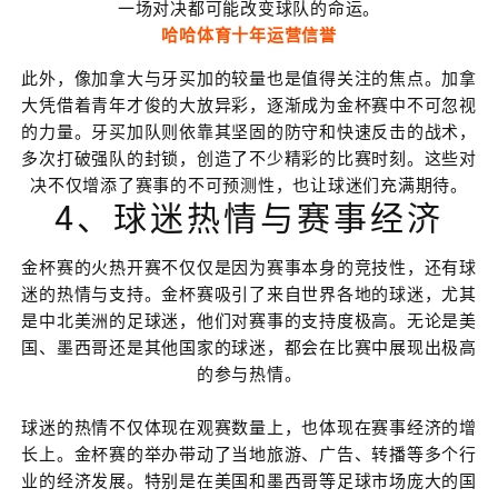
一场对决都可能改变球队的命运。
哈哈体育十年运营信誉
此外，像加拿大与牙买加的较量也是值得关注的焦点。加拿
大凭借着青年才俊的大放异彩，逐渐成为金杯赛中不可忽视
的力量。牙买加队则依靠其坚固的防守和快速反击的战术，
多次打破强队的封锁，创造了不少精彩的比赛时刻。这些对
决不仅增添了赛事的不可预测性，也让球迷们充满期待。
4、球迷热情与赛事经济
金杯赛的火热开赛不仅仅是因为赛事本身的竞技性，还有球
迷的热情与支持。金杯赛吸引了来自世界各地的球迷，尤其
是中北美洲的足球迷，他们对赛事的支持度极高。无论是美
国、墨西哥还是其他国家的球迷，都会在比赛中展现出极高
的参与热情。
球迷的热情不仅体现在观赛数量上，也体现在赛事经济的增
长上。金杯赛的举办带动了当地旅游、广告、转播等多个行
业的经济发展。特别是在美国和墨西哥等足球市场庞大的国