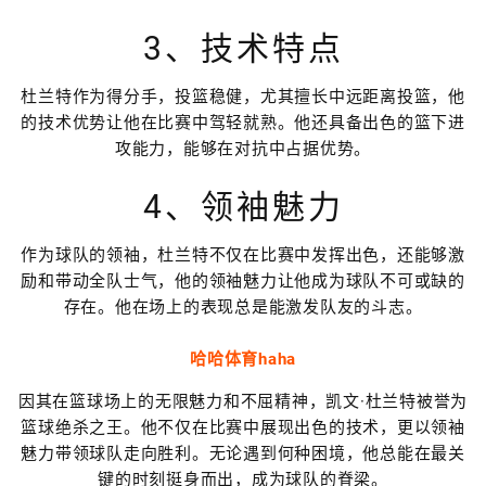
3、技术特点
杜兰特作为得分手，投篮稳健，尤其擅长中远距离投篮，他
的技术优势让他在比赛中驾轻就熟。他还具备出色的篮下进
攻能力，能够在对抗中占据优势。
4、领袖魅力
作为球队的领袖，杜兰特不仅在比赛中发挥出色，还能够激
励和带动全队士气，他的领袖魅力让他成为球队不可或缺的
存在。他在场上的表现总是能激发队友的斗志。
哈哈体育haha
因其在篮球场上的无限魅力和不屈精神，凯文·杜兰特被誉为
篮球绝杀之王。他不仅在比赛中展现出色的技术，更以领袖
魅力带领球队走向胜利。无论遇到何种困境，他总能在最关
键的时刻挺身而出，成为球队的脊梁。