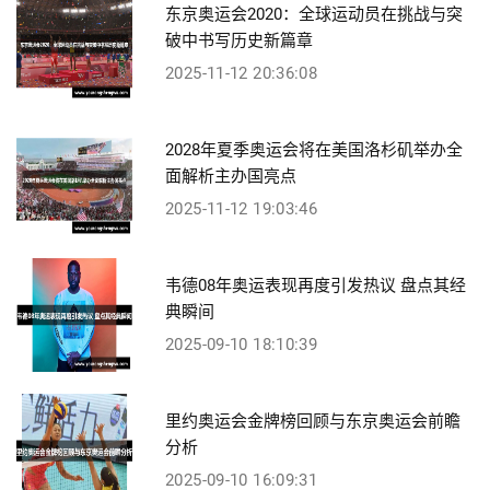
东京奥运会2020：全球运动员在挑战与突
破中书写历史新篇章
2025-11-12 20:36:08
2028年夏季奥运会将在美国洛杉矶举办全
面解析主办国亮点
2025-11-12 19:03:46
韦德08年奥运表现再度引发热议 盘点其经
典瞬间
2025-09-10 18:10:39
里约奥运会金牌榜回顾与东京奥运会前瞻
分析
2025-09-10 16:09:31