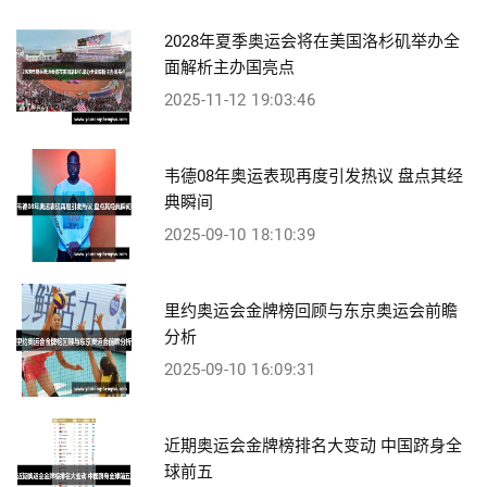
2028年夏季奥运会将在美国洛杉矶举办全
面解析主办国亮点
2025-11-12 19:03:46
韦德08年奥运表现再度引发热议 盘点其经
典瞬间
2025-09-10 18:10:39
里约奥运会金牌榜回顾与东京奥运会前瞻
分析
2025-09-10 16:09:31
近期奥运会金牌榜排名大变动 中国跻身全
球前五