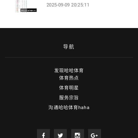
2025-09-09 20:25:11
导航
发现哈哈体育
体育热点
体育明星
服务宗旨
沟通哈哈体育haha