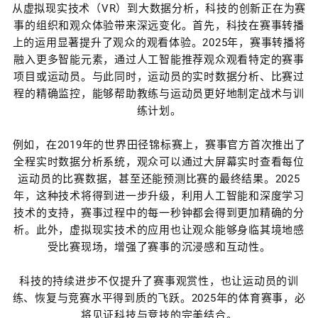
从虚拟现实技术（VR）到大数据分析，科技的创新正在为赛
事的组织和观众体验带来深远变化。首先，科技在赛事转播
上的运用显著提升了观众的观看体验。2025年，赛事转播将
融入更多智能元素，通过人工智能推荐观众观看特定的赛事
项目或运动员。与此同时，运动员的实时数据分析、比赛过
程的精确监控，能够帮助教练与运动员更好地制定战术与训
练计划。
例如，在2019年的世界田径锦标赛上，赛事官方首次推出了
全程实时数据分析系统，观众可以通过大屏幕实时查看每位
运动员的比赛数据，甚至还能预测比赛的最终结果。2025
年，这种技术将得到进一步升级，利用人工智能和深度学习
技术的支持，赛事过程中的每一秒钟都会得到更加精确的分
析。此外，虚拟现实技术的应用也让观众能够身临其境地感
受比赛现场，增强了赛事的沉浸感和互动性。
科技的持续进步不仅提升了赛事观赏性，也让运动员的训
练、恢复与竞赛水平得到质的飞跃。2025年的体育赛事，必
将见证科技与竞技的完美结合。