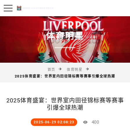
体育明星
首页
体育明星
2025体育盛宴：世界室内田径锦标赛等赛事引爆全球热潮
2025体育盛宴：世界室内田径锦标赛等赛事
引爆全球热潮
400
2025-06-29 02:08:23