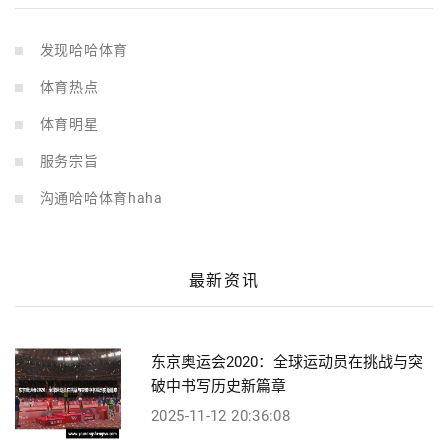
发现哈哈体育
体育热点
体育明星
服务宗旨
沟通哈哈体育haha
最新资讯
东京奥运会2020：全球运动员在挑战与突
破中书写历史新篇章
2025-11-12 20:36:08