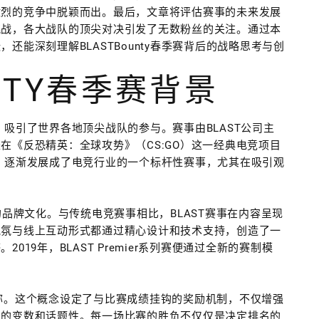
激烈的竞争中脱颖而出。最后，文章将评估赛事的未来发展
挑战，各大战队的顶尖对决引发了无数粉丝的关注。通过本
能深刻理解BLASTBounty春季赛背后的战略思考与创
UNTY春季赛背景
事，吸引了世界各地顶尖战队的参与。赛事由BLAST公司主
在《反恐精英：全球攻势》（CS:GO）这一经典电竞项目
以来，逐渐发展成了电竞行业的一个标杆性赛事，尤其在吸引观
的品牌文化。与传统电竞赛事相比，BLAST赛事在内容呈现
气氛与线上互动形式都通过精心设计和技术支持，创造了一
19年，BLAST Premier系列赛便通过全新的赛制模
”概念著称。这个概念设定了与比赛成绩挂钩的奖励机制，不仅增强
多的变数和话题性。每一场比赛的胜负不仅仅是决定排名的