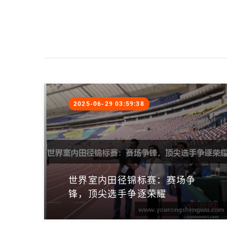
2025-06-29 03:59:38
世界室内田径锦标赛：赛场争
锋，顶尖选手争逐荣耀