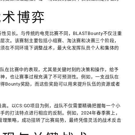
战术博弈
新性见长。与传统的电竞比赛不同，BLASTBounty不仅注重
术层次。该赛制主要包括小组赛、淘汰赛和决赛三个阶段，
必须在不同环境下调整战术，最大化发挥队员个人和集体的
根据战队在比赛中的表现，尤其是关键时刻的决策和操作，给予
精神，也让赛事过程充满了不可预测性。例如，一支战队在
Bounty奖励，而这些奖励可以用来提升队伍的资源或者
求极高。以CS:GO项目为例，战队不仅需要精确把握每一个小
手的打法特点进行相应的反制。例如，2024年春季赛上，
的经济管理策略，成功扭转了比赛局势，最终凭借灵活的战术反击