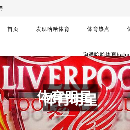
号
首页
发现哈哈体育
体育热点
沟通哈哈体育haha
体育明星