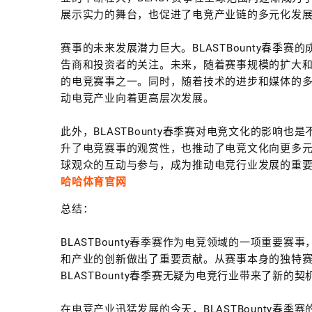
展示实力的舞台，也促进了电竞产业链的多元化发
赛事的未来发展潜力巨大。BLASTBounty春季
告商和投资者的关注。未来，随着赛事规模的扩大和赛事
的电竞赛事之一。同时，随着技术的进步和媒体的
动电竞产业向着更高层次发展。
此外，BLASTBounty春季赛对电竞文化的影响
升了电竞赛事的观赏性，也推动了电竞文化向更多元
球观众的互动与参与，成为推动电竞行业发展的重
哈哈体育官网
总结：
BLASTBounty春季赛作为电竞领域的一项重要
和产业的创新做出了重要贡献。从赛事本身的独特
BLASTBounty春季赛无疑为电竞行业带来了新的契
在电竞产业迅猛发展的今天，BLASTBounty春