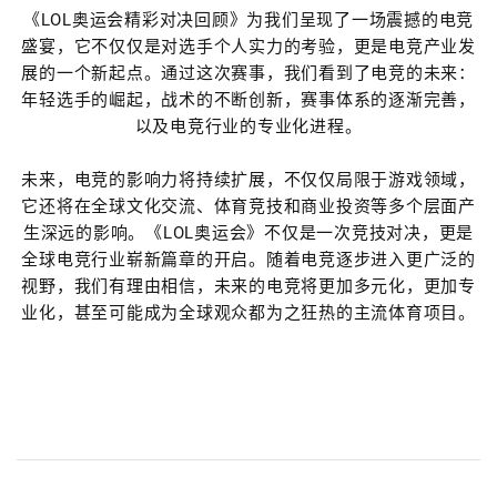
《LOL奥运会精彩对决回顾》为我们呈现了一场震撼的电竞
盛宴，它不仅仅是对选手个人实力的考验，更是电竞产业发
展的一个新起点。通过这次赛事，我们看到了电竞的未来：
年轻选手的崛起，战术的不断创新，赛事体系的逐渐完善，
以及电竞行业的专业化进程。
未来，电竞的影响力将持续扩展，不仅仅局限于游戏领域，
它还将在全球文化交流、体育竞技和商业投资等多个层面产
生深远的影响。《LOL奥运会》不仅是一次竞技对决，更是
全球电竞行业崭新篇章的开启。随着电竞逐步进入更广泛的
视野，我们有理由相信，未来的电竞将更加多元化，更加专
业化，甚至可能成为全球观众都为之狂热的主流体育项目。