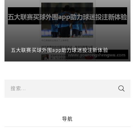
五大联赛买球外围app助力球迷投注新体验
搜索...
导航