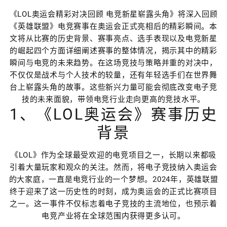
《LOL奥运会精彩对决回顾 电竞新星崭露头角》将深入回顾
《英雄联盟》电竞赛事在奥运会正式亮相后的精彩瞬间。本
文将从比赛的历史背景、赛事亮点、选手表现以及电竞新星
的崛起四个方面详细阐述赛事的整体情况，揭示其中的精彩
瞬间与电竞的未来趋势。在这场竞技与策略并重的对决中，
不仅仅是战术与个人技术的较量，还有年轻选手们在世界舞
台上崭露头角的故事。这些新兴力量可能会彻底改变电子竞
技的未来面貌，带领电竞行业走向更高的竞技水平。
1、《LOL奥运会》赛事历史
背景
《LOL》作为全球最受欢迎的电竞项目之一，长期以来都吸
引着大量玩家和观众的关注。然而，将电子竞技纳入奥运会
的大家庭，一直是电竞行业的一个梦想。2024年，英雄联盟
终于迎来了这一历史性的时刻，成为奥运会的正式比赛项目
之一。这一事件不仅标志着电子竞技的主流地位，也预示着
电竞产业将在全球范围内获得更多认可。