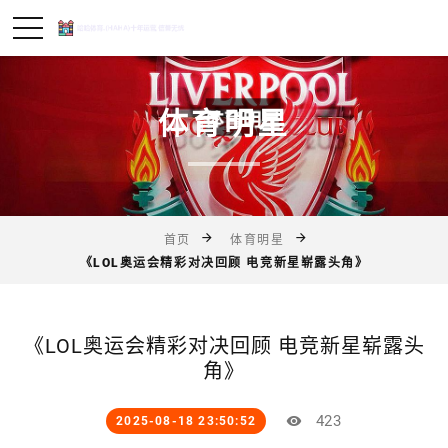
体育明星
首页
体育明星
《LOL奥运会精彩对决回顾 电竞新星崭露头角》
《LOL奥运会精彩对决回顾 电竞新星崭露头
角》
423
2025-08-18 23:50:52