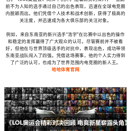
前不为人知的选手通过自己的出色表现，迅速在全球电竞圈
内脱颖而出。他们凭借个人技术和战术创新，获得了极高的
关注度，并迅速成为各大俱乐部的关注对象。
例如，来自东南亚的新兴选手“浩宇”在比赛中以出色的操作
和稳定的发挥赢得了广大观众的认可。尽管赛前并不被看
好，但他在与世界顶级选手的对抗中，表现出色，成功带领
东南亚战队闯入了四强。凭借这场赛事，他的个人实力得到
了广泛的认可，也成为了世界范围内电竞圈的新人王。
哈哈体育官网