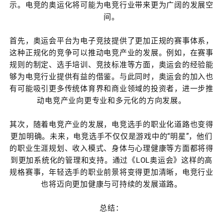
示。电竞的奥运化将可能为电竞行业带来更为广阔的发展空
间。
首先，奥运会平台为电子竞技提供了更加正规的赛事体系，
这种正规化的竞争可以推动电竞产业的发展。例如，在赛事
规则的制定、选手培训、竞技标准等方面，奥运会的经验能
够为电竞行业提供有益的借鉴。与此同时，奥运会的加入也
有可能吸引更多传统体育界和商业领域的投资者，进一步推
动电竞产业向更专业和多元化的方向发展。
其次，随着电竞产业的发展，电竞选手的职业化道路也变得
更加明确。未来，电竞选手不仅仅是游戏中的“明星”，他们
的职业生涯规划、收入模式、身体与心理健康等方面都将得
到更加系统化的管理和支持。通过《LOL奥运会》这样的高
规格赛事，年轻选手的职业前景将变得更加清晰，电竞行业
也将迈向更加健康与可持续的发展道路。
总结：