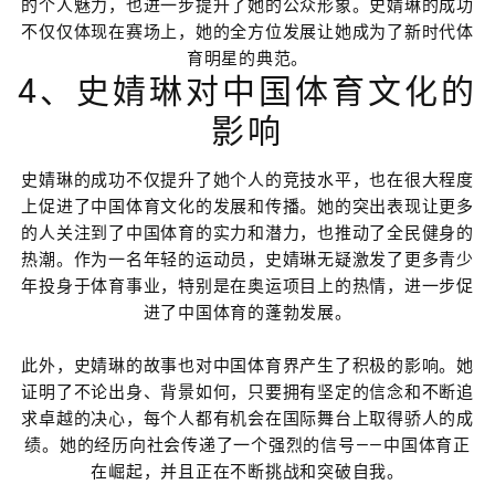
的个人魅力，也进一步提升了她的公众形象。史婧琳的成功
不仅仅体现在赛场上，她的全方位发展让她成为了新时代体
育明星的典范。
4、史婧琳对中国体育文化的
影响
史婧琳的成功不仅提升了她个人的竞技水平，也在很大程度
上促进了中国体育文化的发展和传播。她的突出表现让更多
的人关注到了中国体育的实力和潜力，也推动了全民健身的
热潮。作为一名年轻的运动员，史婧琳无疑激发了更多青少
年投身于体育事业，特别是在奥运项目上的热情，进一步促
进了中国体育的蓬勃发展。
此外，史婧琳的故事也对中国体育界产生了积极的影响。她
证明了不论出身、背景如何，只要拥有坚定的信念和不断追
求卓越的决心，每个人都有机会在国际舞台上取得骄人的成
绩。她的经历向社会传递了一个强烈的信号——中国体育正
在崛起，并且正在不断挑战和突破自我。