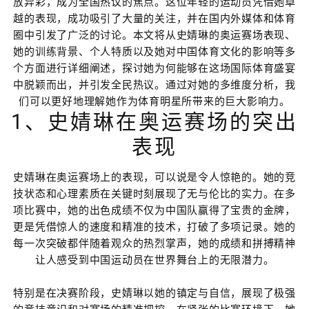
放异彩，成为全国热议的焦点。这位年轻的运动员凭借她卓
越的表现，成功吸引了大量的关注，并在国内外媒体和体育
圈中引发了广泛的讨论。本文将从史婧琳的奥运赛场表现、
她的训练背景、个人特质以及她对中国体育文化的影响等多
个方面进行详细阐述，探讨她为何能够在这场国际体育盛宴
中脱颖而出，并引发全民热议。通过对她的多维度分析，我
们可以更好地理解她作为体育明星所带来的巨大影响力。
1、史婧琳在奥运赛场的突出
表现
史婧琳在奥运赛场上的表现，可以说是令人惊艳的。她的竞
技状态和心理素质在关键时刻展现了无与伦比的实力。在多
项比赛中，她的出色成绩不仅为中国队赢得了宝贵的金牌，
更是凭借惊人的速度和精准的技术，打破了多项记录。她的
每一次突破都伴随着观众的热烈掌声，她的成绩和拼搏精神
让人感受到中国运动员在世界舞台上的无限潜力。
特别是在决赛阶段，史婧琳以她的镇定与自信，展现了极强