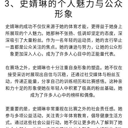
3、史婧琳的个人魅力与公众
形象
史婧琳的成功不仅仅来源于她的体育才能，更得益于她身上
所展现的个人魅力。她那种不张扬、低调却坚定的态度，深
深吸引了大量粉丝。作为一名年轻的运动员，她的言行举止
一直都是公众关注的焦点。她的谦逊与努力，让她的公众形
象更加深入人心，成为了许多人心目中的正能量代表。
在赛场之外，史婧琳也十分注重自身形象的塑造。她不仅在
接受采访时展现出自信与沉稳，还通过社交媒体与粉丝互
动，传递正能量，分享自己的训练经历和比赛感悟。这种亲
和力十足的形象使她在年轻人中积累了极高的粉丝基础，她
成为了许多人心中的榜样和偶像。
更重要的是，史婧琳非常重视在比赛之外的社会责任感。她
参与多项公益活动，关注青少年体育教育，倡导健康生活方
式。通过这些社会公益行动，她不仅让更多的人了解到了她