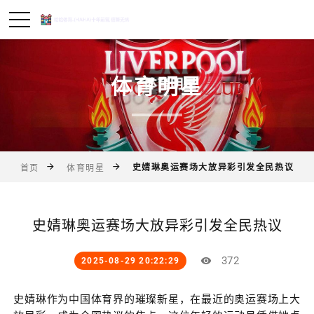
体育明星
史婧琳奥运赛场大放异彩引发全民热议
首页
体育明星
史婧琳奥运赛场大放异彩引发全民热议
372
2025-08-29 20:22:29
史婧琳作为中国体育界的璀璨新星，在最近的奥运赛场上大