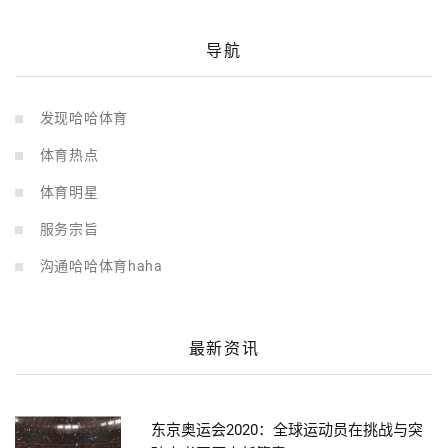
导航
发现哈哈体育
体育热点
体育明星
服务宗旨
沟通哈哈体育haha
最新资讯
东京奥运会2020：全球运动员在挑战与突