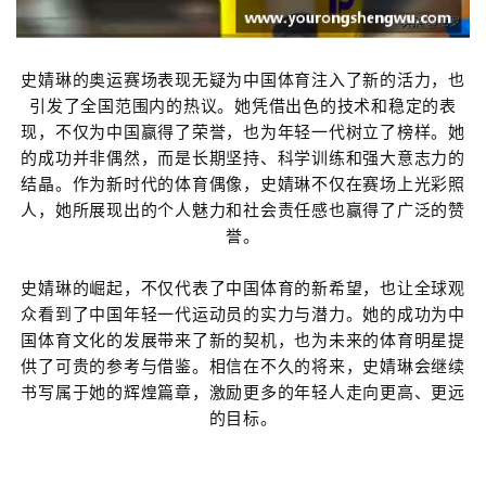
史婧琳的奥运赛场表现无疑为中国体育注入了新的活力，也
引发了全国范围内的热议。她凭借出色的技术和稳定的表
现，不仅为中国赢得了荣誉，也为年轻一代树立了榜样。她
的成功并非偶然，而是长期坚持、科学训练和强大意志力的
结晶。作为新时代的体育偶像，史婧琳不仅在赛场上光彩照
人，她所展现出的个人魅力和社会责任感也赢得了广泛的赞
誉。
史婧琳的崛起，不仅代表了中国体育的新希望，也让全球观
众看到了中国年轻一代运动员的实力与潜力。她的成功为中
国体育文化的发展带来了新的契机，也为未来的体育明星提
供了可贵的参考与借鉴。相信在不久的将来，史婧琳会继续
书写属于她的辉煌篇章，激励更多的年轻人走向更高、更远
的目标。