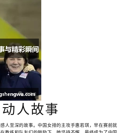
的动人故事
着感人至深的故事。中国女排的主攻手惠若琪，早在赛前就
，在教练和队友们的鼓励下，她坚持不懈，最终成为了中国