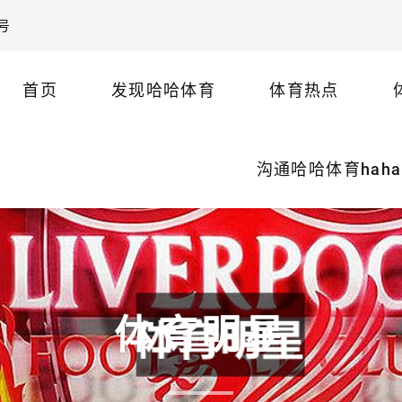
号
首页
发现哈哈体育
体育热点
沟通哈哈体育haha
体育明星