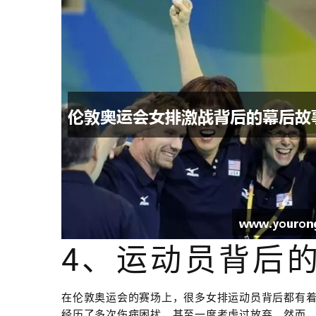
4、运动员背后
在伦敦奥运会的赛场上，很多女排运动员背后都有
经历了多次伤病困扰，甚至一度考虑过放弃。然而