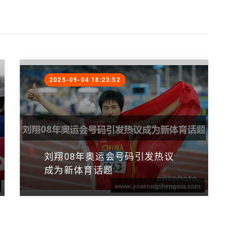
2025-09-04 18:23:52
刘翔08年奥运会号码引发热议
成为新体育话题