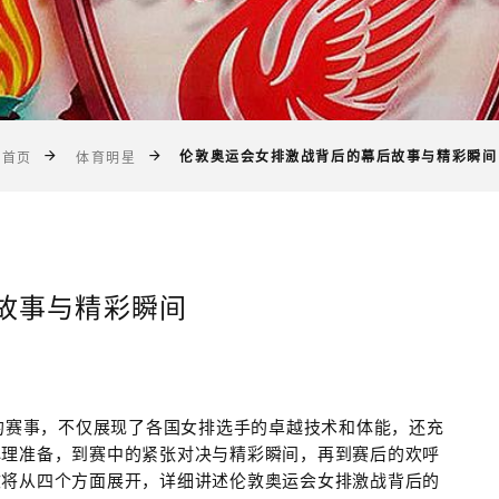
伦敦奥运会女排激战背后的幕后故事与精彩瞬间
首页
体育明星
故事与精彩瞬间
存的赛事，不仅展现了各国女排选手的卓越技术和体能，还充
心理准备，到赛中的紧张对决与精彩瞬间，再到赛后的欢呼
文将从四个方面展开，详细讲述伦敦奥运会女排激战背后的