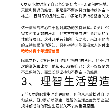
C罗从小就树立了自己坚定的信念——无论何时何地
天赋和机遇的结合，更是靠不懈的努力和持续的奋
格兰、 西班牙的足球生涯，C罗始终保持着坚定的
这一信念的核心在于他对成功的独特理解。C罗并不
需要付出无数的汗水。他常常在赛前进行长时间的
体能等项目。这种几乎苛刻的自我要求，来源于他内
的支持和爱使他深知，只有拼搏才能回报家人的付
哈哈体育十年运营信誉
除此之外，C罗还把自己视为“榜样”的角色，他不
次的训练和比赛，他都不忘提醒自己：这不仅仅是为
不是偶然的，而是长期坚持和不懈奋斗的结果。
3、理智生活塑
尽管C罗的职业生涯光辉耀眼，但他从未放松对自己
和放纵，但C罗却以健康、理智的生活态度为职业生
规律都成为他职业生涯长久不衰的重要原因。