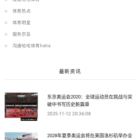
体育热点
体育明星
服务宗旨
沟通哈哈体育haha
最新资讯
东京奥运会2020：全球运动员在挑战与突
破中书写历史新篇章
2025-11-12 20:36:08
2028年夏季奥运会将在美国洛杉矶举办全