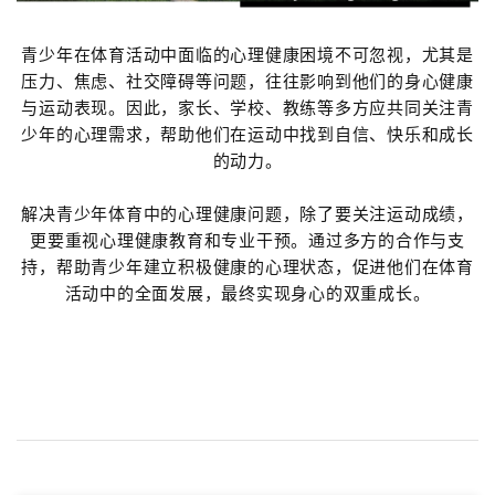
青少年在体育活动中面临的心理健康困境不可忽视，尤其是
压力、焦虑、社交障碍等问题，往往影响到他们的身心健康
与运动表现。因此，家长、学校、教练等多方应共同关注青
少年的心理需求，帮助他们在运动中找到自信、快乐和成长
的动力。
解决青少年体育中的心理健康问题，除了要关注运动成绩，
更要重视心理健康教育和专业干预。通过多方的合作与支
持，帮助青少年建立积极健康的心理状态，促进他们在体育
活动中的全面发展，最终实现身心的双重成长。