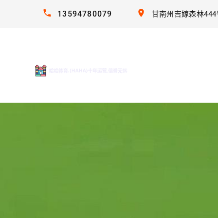
13594780079
甘南州吉嫁森林444