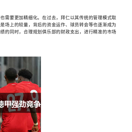
式也需要更加精细化。在过去，拜仁以其传统的管理模式取
仅是场上的较量，背后的资金运作、球员转会等也逐渐成为
成绩的同时，合理规划俱乐部的财政支出，进行精准的市场