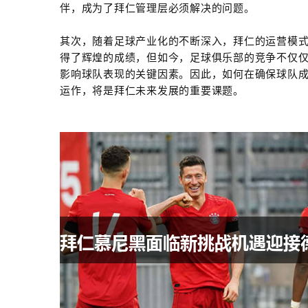
伴，成为了拜仁管理层必须解决的问题。
其次，随着足球产业化的不断深入，拜仁的运营模
得了辉煌的成绩，但如今，足球俱乐部的竞争不仅
影响球队表现的关键因素。因此，如何在确保球队
运作，将是拜仁未来发展的重要课题。