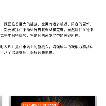
中，既面临着巨大的挑战，也拥有诸多机遇。阵容的更新、
化，都要求拜仁不断进行自我调整和完善。虽然拜仁在德甲
的竞争中保持优势，将是其未来发展中的关键所在。
及时发现并抓住市场上的新机会，增强球队的凝聚力和战斗
德甲乃至欧洲赛场上保持领先地位。
2025-03-05 13:17:53