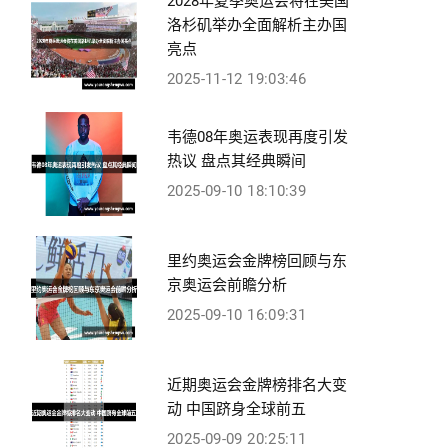
2028年夏季奥运会将在美国
洛杉矶举办全面解析主办国
亮点
2025-11-12 19:03:46
韦德08年奥运表现再度引发
热议 盘点其经典瞬间
2025-09-10 18:10:39
里约奥运会金牌榜回顾与东
京奥运会前瞻分析
2025-09-10 16:09:31
近期奥运会金牌榜排名大变
动 中国跻身全球前五
2025-09-09 20:25:11