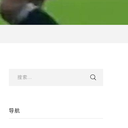
搜索...
导航