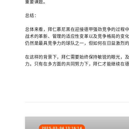
重要课题。
总结：
总体来看，拜仁慕尼黑在迎接德甲强劲竞争的过程
战术的革新、管理的适应性变革以及竞争格局的变
仍然是最具竞争力的球队之一，但如何在日益激烈
在这样的背景下，拜仁需要始终保持敏锐的眼光，
力。只有在多方面的共同努力下，拜仁才能继续在
2025-03-04 13:16:14