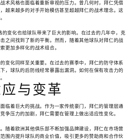
统战术风格也面临着重新审视的压力。曾几何时，拜仁凭借
今，越来越多的对手开始模仿甚至超越拜仁的战术理念。这
势。
p）风格的变化也给球队带来了巨大的影响。在过去的几年中，克
反击之间找到了新的平衡。然而，随着其他球队对拜仁的战
探索更加多样化的战术组合。
端的变化同样至关重要。在过去的赛季中，拜仁的防守体系
况下，球队的后防线经常暴露出漏洞。如何在保有攻击力的
键。
适应与变革
也面临着巨大的挑战。作为一家传统豪门，拜仁的管理层通
部竞争压力的加剧，拜仁需要在管理上做出适应性变化。
战。随着欧洲其他俱乐部不断加强品牌建设，拜仁在市场营
球范围内提升球队的商业价值，吸引更多的赞助商和合作伙