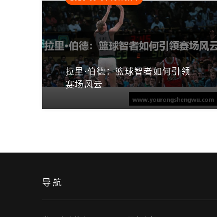
拉里·伯德：篮球智者如何引领
赛场风云
导航