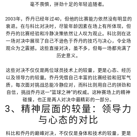
毫不畏惧，拼劲十足的年轻追随者。
2003年，乔丹已经年过40，但他的比赛能力依然没有明显的
衰退。在与科比对决时，尽管年龄因素在场上有所体现，但
乔丹的比赛经验和冷静决策依然让人叹为观止。科比则在这
一场对决中展现了自己不逊色于乔丹的技巧与决心，令全场
观众为之震撼。这些直接对决，虽不多，但每一场都充满了
历史意义。
这些对决不仅仅是两位球员技术上的较量，更是心态、经历
以及领导力的较量。乔丹凭借自己丰富的比赛经验和冠军气
质，每次面对挑战总能冷静应对，而科比则用自己的拼劲和
自信，挑战乔丹这一“篮球之神”的权威。这种赛场上的精神
碰撞，也正是两人对决中最精彩的一部分。
3、精神层面的较量：领导力
与心态的对比
科比和乔丹的巅峰对决，不仅仅是身体和技术的较量，更是