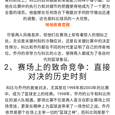
奏的把控上。科比的后仰跳投和突破能力同样不容小觑，但
他在比赛中的执行力和对细节的把握使得他成为了一个更为
全面的球员。他能够在任何场合下根据对手的防守做出迅速
的调整，这也是科比球风的一大优势。
哈哈体育官网
尽管两人风格各异，但他们在赛场上却有着惊人的相似之
处。无论是关键时刻的冷静应对，还是在关键比赛中的决定
性得分，科比和乔丹都在不同的时代里证明了自己的传奇地
位。乔丹的领导力与科比的斗志，使得两人都成为了各自时
代的篮球象征。
2、赛场上的致命竞争：直接
对决的历史时刻
科比与乔丹的直接对决，尤其是在1998年和2003年的比赛
中，成为了篮球史上的经典。1998年，乔丹的公牛和科比所
在的湖人队相遇。那场比赛不仅是两人首次在职业赛场上同
场竞技，更是在精神上为篮球迷带来了一场世纪之战。乔丹
依然是那个在场上主宰一切的“篮球之神”，而科比则是那个