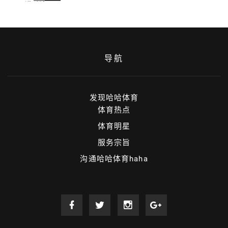
导航
发现哈哈体育
体育热点
体育明星
服务宗旨
沟通哈哈体育haha