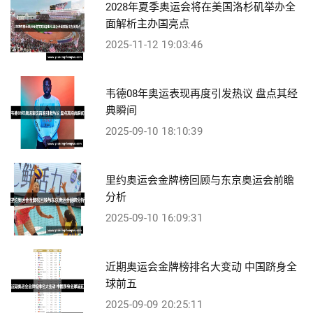
2028年夏季奥运会将在美国洛杉矶举办全
面解析主办国亮点
2025-11-12 19:03:46
韦德08年奥运表现再度引发热议 盘点其经
典瞬间
2025-09-10 18:10:39
里约奥运会金牌榜回顾与东京奥运会前瞻
分析
2025-09-10 16:09:31
近期奥运会金牌榜排名大变动 中国跻身全
球前五
2025-09-09 20:25:11