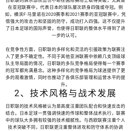
日职联的俱乐部队伍也不断在国际赛场上取得突破，尤其是
在亚冠联赛中，代表日本的球队屡次跻身四强或夺冠。例
如，横滨F·马里诺在2020赛季和2021赛季的亚冠联赛中，凭
借强大的攻击力和坚固的防守，成功打入四强。这不仅提升
了日本足球的国际声誉，也使得日职联的整体水平得到了进
一步的认可。
在竞争性方面，日职联的多样化和灵活的引援政策为联赛注
入了更多不确定性。不同于其他亚洲联赛中依赖几支顶级球
队主导局面的情况，日职联的多队竞争格局使得每一个赛季
的冠军都充满悬念。这种多样化的竞争格局为球迷提供了更
多的观看激情，同时也推动了各俱乐部管理和运营水平的提
升。
2、技术风格与战术发展
日职联的技术风格被认为是高度注重团队配合和快速反击的
结合。日本足球一贯强调快速的传球和整体战术执行，联赛
中的球队大多拥有较强的技术细腻性。与西欧联赛注重个人
技术突破不同，日职联更注重整体进攻和防守体系的协调