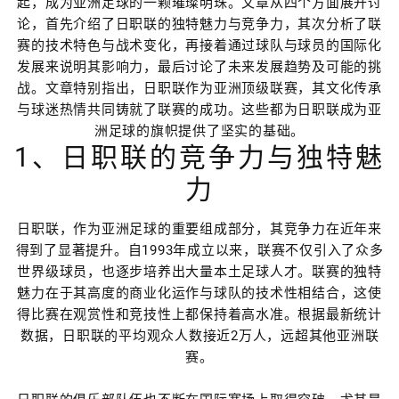
起，成为亚洲足球的一颗璀璨明珠。文章从四个方面展开讨
论，首先介绍了日职联的独特魅力与竞争力，其次分析了联
赛的技术特色与战术变化，再接着通过球队与球员的国际化
发展来说明其影响力，最后讨论了未来发展趋势及可能的挑
战。文章特别指出，日职联作为亚洲顶级联赛，其文化传承
与球迷热情共同铸就了联赛的成功。这些都为日职联成为亚
洲足球的旗帜提供了坚实的基础。
1、日职联的竞争力与独特魅
力
日职联，作为亚洲足球的重要组成部分，其竞争力在近年来
得到了显著提升。自1993年成立以来，联赛不仅引入了众多
世界级球员，也逐步培养出大量本土足球人才。联赛的独特
魅力在于其高度的商业化运作与球队的技术性相结合，这使
得比赛在观赏性和竞技性上都保持着高水准。根据最新统计
数据，日职联的平均观众人数接近2万人，远超其他亚洲联
赛。