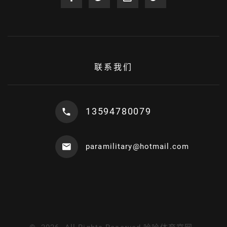
联系我们
13594780079
paramilitary@hotmail.com