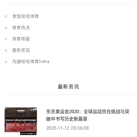
发现哈哈体育
体育热点
体育明星
服务宗旨
沟通哈哈体育haha
最新资讯
东京奥运会2020：全球运动员在挑战与突
破中书写历史新篇章
2025-11-12 20:36:08