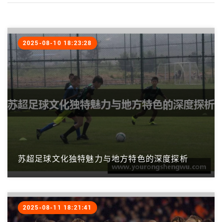
2025-08-10 18:23:28
苏超足球文化独特魅力与地方特色的深度探析
2025-08-11 18:21:41