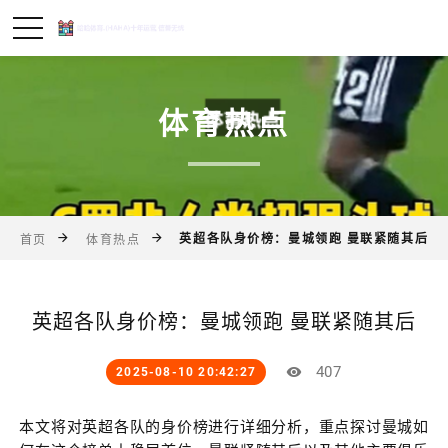
体育热点
英超各队身价榜：曼城领跑 曼联紧随其后
首页
体育热点
英超各队身价榜：曼城领跑 曼联紧随其后
407
2025-08-10 20:42:27
本文将对英超各队的身价榜进行详细分析，重点探讨曼城如