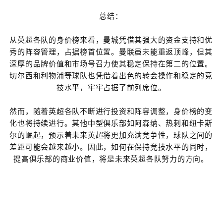
总结：
从英超各队的身价榜来看，曼城凭借其强大的资金支持和优
秀的阵容管理，占据榜首位置。曼联虽未能重返顶峰，但其
深厚的品牌价值和市场号召力使其稳定保持在第二的位置。
切尔西和利物浦等球队也凭借着出色的转会操作和稳定的竞
技水平，牢牢占据了前列席位。
然而，随着英超各队不断进行投资和阵容调整，身价榜的变
化也将持续进行。其他中型俱乐部如阿森纳、热刺和纽卡斯
尔的崛起，预示着未来英超将更加充满竞争性，球队之间的
差距可能会越来越小。因此，如何在保持竞技水平的同时，
提高俱乐部的商业价值，将是未来英超各队努力的方向。