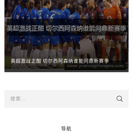
英超激战正酣 切尔西阿森纳谁能问鼎新赛季
搜索...
导航