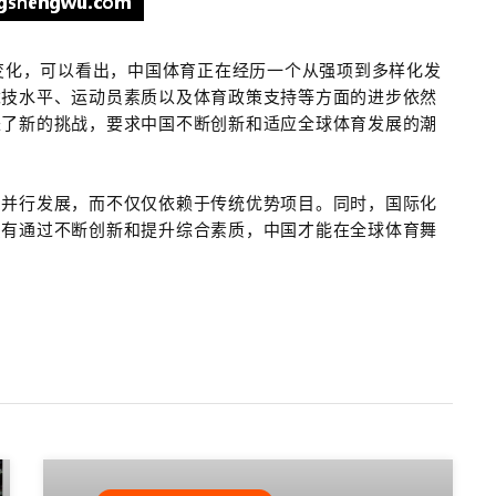
现变化，可以看出，中国体育正在经历一个从强项到多样化发
竞技水平、运动员素质以及体育政策支持等方面的进步依然
来了新的挑战，要求中国不断创新和适应全球体育发展的潮
的并行发展，而不仅仅依赖于传统优势项目。同时，国际化
只有通过不断创新和提升综合素质，中国才能在全球体育舞