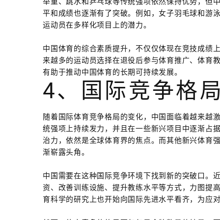
举重、跳水和乒乓球等传统强项依然保持优势，但
平和成绩也逐渐有了突破。例如，女子羽毛球和游
运动员在多样化项目上的潜力。
中国体育的综合素质提升，不仅仅体现在竞技成绩
来越多的运动员选择在退役后参与体育推广、体育
有助于推动中国体育的长期可持续发展。
4、国际竞争格
随着国际体育竞争格局的变化，中国面临着越来越
统强项上持续发力，并且在一些新兴项目中逐渐占
治力，依然是全球体育界的焦点。而其他新兴体育
渐崭露头角。
中国需要在这种国际竞争环境下找到新的突破口。
资、改善训练设施、提升教练水平等方式，力图提
育科学的研究上也开始向国际先进水平看齐，为应