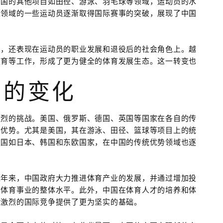
中国的其他项目如田径、游泳、羽毛球等领域，运动员的水
泳领域的一些运动员逐渐取得国际赛事的突破，展现了中国
上，还表现在运动员的职业发展和退役后的社会角色上。越
教育等工作，形成了更为健全的体育发展生态。这一转变也
局的变化
激烈的挑战。美国、俄罗斯、德国、英国等国家在各自的传
据优势。尤其是美国，其在游泳、田径、篮球等项目上的统
强国如日本、韩国和东欧国家，在中国的传统优势领域也逐
近年来，中国政府大力推进体育产业的发展，并通过增加投
高体育事业的整体水平。此外，中国在体育人才的培养和体
对激烈的国际竞争提供了更为坚实的基础。