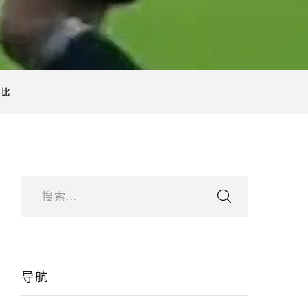
对比
搜索...
导航