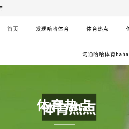
号
首页
发现哈哈体育
体育热点
沟通哈哈体育haha
体育热点