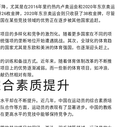
降，尤其是在2016年里约热内卢奥运会和2020年东京奥运
26枚金牌，2020年东京奥运会则只收获了38枚金牌，尽管
中国在某些竞技领域的优势正在逐步被其他国家追赶。
育项目的多样化和竞争的激烈化。随着更多国家在不同的项
传统强项的垄断地位开始遭遇挑战。其次，全球化的体育趋
区的国家尤其是东欧和美洲的体育强国，也逐渐迎头赶上。
员的训练和备战方式。近年来，随着体育体制改革的不断推
些项目上的优势逐渐减弱。而一些新的体育项目，如冲浪、
贡献仍然相对有限。
综合素质提升
和水平却在不断提升。近几年，中国在运动员的综合素质培
团队合作等方面，运动员的表现有了显著进步。中国的教练
员在更高水平的竞技中能够保持竞争力。