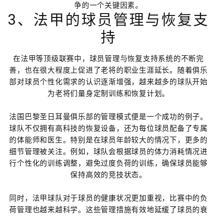
争的一个关键因素。
3、法甲的球员管理与恢复支
持
在法甲等顶级联赛中，球员管理与恢复支持系统的不断完
善，也在很大程度上促进了老将的职业生涯延长。随着俱乐
部对球员个性化需求的认识逐渐增强，越来越多的球队开始
为老将们量身定制训练和恢复计划。
法国巴黎圣日耳曼俱乐部的管理模式便是一个成功的例子。
球队不仅拥有高科技的恢复设备，还为每位球员配备了专属
的体能师和医生。特别是在球员年龄较大的情况下，更多的
细节管理被关注。例如，球队会根据球员的体力消耗情况进
行个性化的训练调整，避免过度负荷的训练，确保球员能够
保持高效的竞技状态。
同时，法甲球队对于球员的健康状况更加重视，比赛中的负
荷管理也越来越科学。这些管理措施有效地延缓了球员的衰