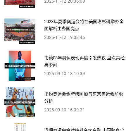
2025-11-12 20:36:08
2028年夏季奥运会将在美国洛杉矶举办全
面解析主办国亮点
2025-11-12 19:03:46
韦德08年奥运表现再度引发热议 盘点其经
典瞬间
2025-09-10 18:10:39
里约奥运会金牌榜回顾与东京奥运会前瞻
分析
2025-09-10 16:09:31
近期奥运会金牌榜排名大变动 中国跻身全