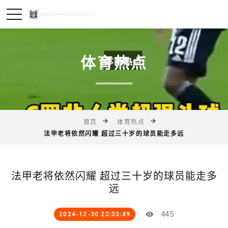
体育热点
首页
体育热点
法甲老将依然闪耀 超过三十岁的球员能走多远
法甲老将依然闪耀 超过三十岁的球员能走多
远
445
2024-12-30 22:33:49