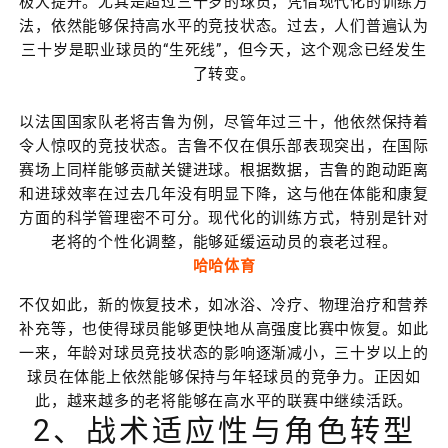
极大提升。尤其是超过三十岁的球员，凭借现代化的训练方
法，依然能够保持高水平的竞技状态。过去，人们普遍认为
三十岁是职业球员的“生死线”，但今天，这个观念已经发生
了转变。
以法国国家队老将吉鲁为例，尽管年过三十，他依然保持着
令人惊叹的竞技状态。吉鲁不仅在俱乐部表现突出，在国际
赛场上同样能够贡献关键进球。根据数据，吉鲁的跑动距离
和进球效率在过去几年没有明显下降，这与他在体能和康复
方面的科学管理密不可分。现代化的训练方式，特别是针对
老将的个性化调整，能够延缓运动员的衰老过程。
哈哈体育
不仅如此，新的恢复技术，如冰浴、冷疗、物理治疗和营养
补充等，也使得球员能够更快地从高强度比赛中恢复。如此
一来，年龄对球员竞技状态的影响逐渐减小，三十岁以上的
球员在体能上依然能够保持与年轻球员的竞争力。正因如
此，越来越多的老将能够在高水平的联赛中继续活跃。
2、战术适应性与角色转型