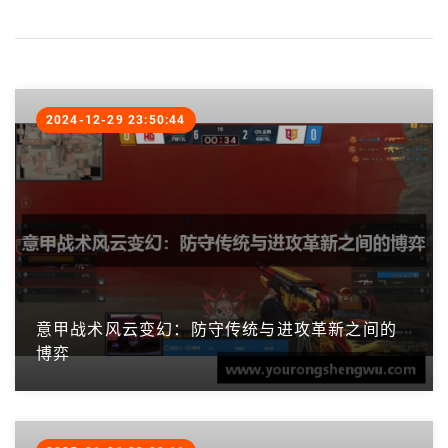
2024-12-29 23:50:44
意甲战术风云变幻：防守传统与进攻革新之间的
博弈