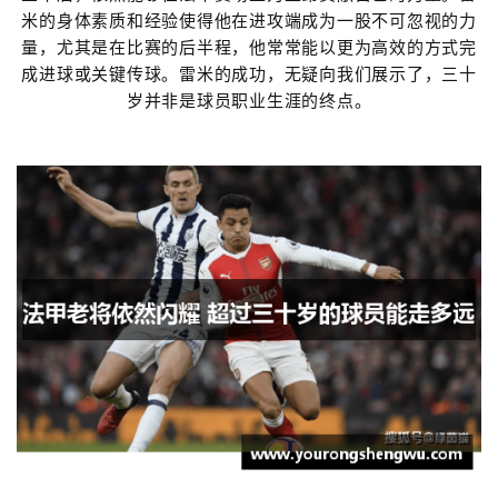
米的身体素质和经验使得他在进攻端成为一股不可忽视的力
量，尤其是在比赛的后半程，他常常能以更为高效的方式完
成进球或关键传球。雷米的成功，无疑向我们展示了，三十
岁并非是球员职业生涯的终点。