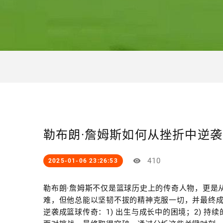
勒布朗·詹姆斯如何从挫折中逆
410
2025-01-06 23:26:53
勒布朗·詹姆斯不仅是篮球历史上的传奇人物，更是
难，但他总能以坚韧不拔的精神克服一切，并最终
逆袭成篮球传奇：1) 出生与成长中的困境；2) 持续