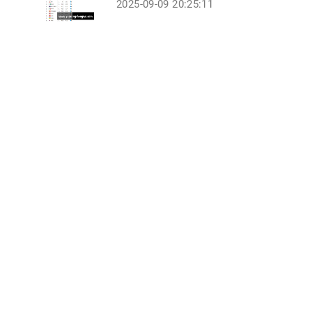
2025-09-09 20:25:11