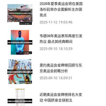
2028年夏季奥运会将在美国
洛杉矶举办全面解析主办国
亮点
2025-11-12 19:03:46
韦德08年奥运表现再度引发
热议 盘点其经典瞬间
2025-09-10 18:10:39
里约奥运会金牌榜回顾与东
京奥运会前瞻分析
2025-09-10 16:09:31
近期奥运会金牌榜排名大变
动 中国跻身全球前五