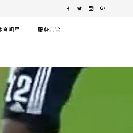
体育明星
服务宗旨