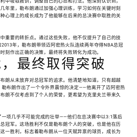
失利中吸取教训，调整自己的心态和打法。他深刻认识到，
的几年里，勒布朗通过加强心理训练，学习如何在关键时刻
这种心理上的成长成为了他能够在后来的总决赛中取胜的关
涯中重要的转折点。通过这些失败，他不仅提升了自己的技
2013年，勒布朗带领迈阿密热火队连续两年夺得NBA总冠
键时刻作出正确的决策，最终将失败转化为成功。
战，最终取得突破
勒布朗从未放弃对总冠军的追求。他清楚地知道，只有超越
年，勒布朗作出了一个令外界震惊的决定——他离开了迈阿密热
勒布朗不仅考虑到了个人的荣誉，更希望为克里夫兰带来久
了一项几乎不可能完成的壮举——他们在总决赛中以3:1落后
个总冠军。这场胜利不仅是勒布朗个人的突破，也是他在历
。这一胜利，标志着勒布朗从一位天赋异禀的球员，成长为