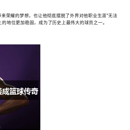
带来荣耀的梦想，也让他彻底摆脱了外界对他职业生涯“无法
上的地位更加稳固，成为了历史上最伟大的球员之一。