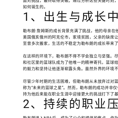
面对挑战，最终取得突破。通过分析这些关键时刻
如何诞生的。
1、出生与成长
勒布朗·詹姆斯的成长背景充满了挑战，他的母亲在
美国俄亥俄州的阿克伦市，家境贫困，父亲的缺席
至曾多次搬家，生活的不稳定为勒布朗的成长带来
在这样的环境下，勒布朗不得不学会独立与坚强。
和社区里的篮球队成为了他唯一的精神寄托，篮球
的毅力和坚持让他逐渐崭露头角。虽然外界的环境
尽管少年时期的生活困难，但勒布朗从未放弃过对
称为“未来的篮球之星”。然而，勒布朗的成功并非
持为他后来能在职业生涯中迎接更大的挑战打下了
2、持续的职业