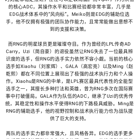
的核心ADC，其操作水平和比赛经验都非常丰富，几乎是
EDG战术体系中的“风向标”。Meiko则是EDG的辅助位选
手，他不仅拥有极强的团队协作能力，且常常能做出意想不
到的支援和决策。
而RNG的明星球员更是璀璨夺目。作为曾经的LPL传奇AD
Carry，Uzi（简自豪）的退役虽然让RNG失去了一位最具辨
识度的选手，但RNG的选手实力依然不容小觑。当前的核心
选手如Xiaohu（刘家辉）、GALA（高宏亮）以及Ming（赵
乾熙）都在不同位置上展现出了极强的战术执行力和个人操
作。Xiaohu是RNG的中单，是LPL赛区最具代表性的全能型
选手之一，其擅长多种打法和英雄，曾为RNG多次在国际赛
事中打破僵局。GALA作为队伍的ADC，继承了Uzi的优秀传
统，其稳定性和操作水平使得RNG的下路极具威胁。Ming是
RNG的辅助选手，他的视野控制和战术执行能力也为战队提
供了巨大的支持。
两队的选手实力都非常强大，且风格各异。EDG的选手更多