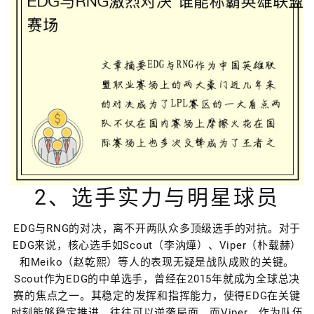
2、选手实力与明星球员
EDG与RNG的对决，离不开两队众多顶级选手的对抗。对于
EDG来说，核心选手如Scout（李汭燁）、Viper（朴载赫）
和Meiko（赵乾熙）等人的表现无疑是战队成败的关键。
Scout作为EDG的中单选手，曾经在2015年就成为全球总决
赛的焦点之一。其稳定的发挥和指挥能力，使得EDG在关键
时刻能够稳定推进，往往可以逆袭局面。而Viper，作为队伍