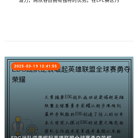
潜力，两队各自拥有独特的优势。在LPL赛区乃
2025-03-19 12:41:55