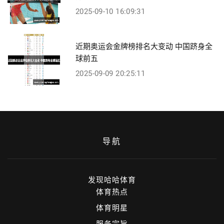
2025-09-10 16:09:31
近期奥运会金牌榜排名大变动 中国跻身全
球前五
2025-09-09 20:25:11
导航
发现哈哈体育
体育热点
体育明星
服务宗旨