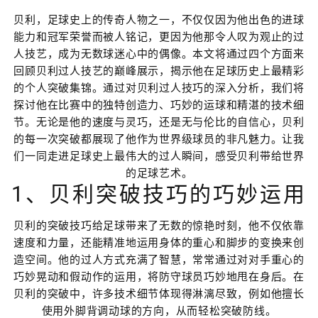
贝利，足球史上的传奇人物之一，不仅仅因为他出色的进球
能力和冠军荣誉而被人铭记，更因为他那令人叹为观止的过
人技艺，成为无数球迷心中的偶像。本文将通过四个方面来
回顾贝利过人技艺的巅峰展示，揭示他在足球历史上最精彩
的个人突破集锦。通过对贝利过人技巧的深入分析，我们将
探讨他在比赛中的独特创造力、巧妙的运球和精湛的技术细
节。无论是他的速度与灵巧，还是无与伦比的自信心，贝利
的每一次突破都展现了他作为世界级球员的非凡魅力。让我
们一同走进足球史上最伟大的过人瞬间，感受贝利带给世界
的足球艺术。
1、贝利突破技巧的巧妙运用
贝利的突破技巧给足球带来了无数的惊艳时刻，他不仅依靠
速度和力量，还能精准地运用身体的重心和脚步的变换来创
造空间。他的过人方式充满了智慧，常常通过对对手重心的
巧妙晃动和假动作的运用，将防守球员巧妙地甩在身后。在
贝利的突破中，许多技术细节体现得淋漓尽致，例如他擅长
使用外脚背调动球的方向，从而轻松突破防线。