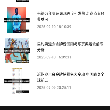
韦德08年奥运表现再度引发热议 盘点其经
典瞬间
2025-09-10 18:10:39
里约奥运会金牌榜回顾与东京奥运会前瞻
分析
2025-09-10 16:09:31
近期奥运会金牌榜排名大变动 中国跻身全
球前五
2025-09-09 20:25:11