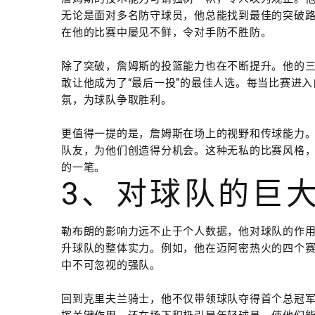
无论是面对多名防守球员，他总能找到最佳的突破
在他的比赛中屡见不鲜，令对手防不胜防。
除了突破，詹姆斯的投篮能力也在不断提升。他的
敢让他成为了“最后一投”的最佳人选。每当比赛进
氛，为球队争取胜利。
更值得一提的是，詹姆斯在场上的视野和传球能力
队友，为他们创造得分机会。这种无私的比赛风格
的一笔。
3、对球队的巨
勒布朗的影响力远不止于个人数据，他对球队的作
升球队的整体实力。例如，他在迈阿密热火的四个
中不可忽视的强队。
回到克里夫兰骑士，他不仅带领球队夺得首个总冠