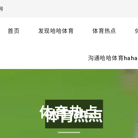
号
首页
发现哈哈体育
体育热点
沟通哈哈体育haha
体育热点