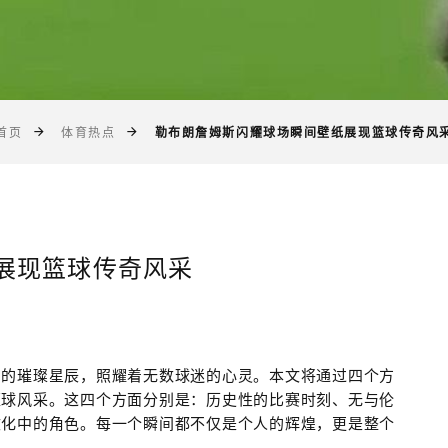
勒布朗詹姆斯闪耀球场瞬间壁纸展现篮球传奇风
首页
体育热点
展现篮球传奇风采
中的璀璨星辰，照耀着无数球迷的心灵。本文将通过四个方
篮球风采。这四个方面分别是：历史性的比赛时刻、无与伦
文化中的角色。每一个瞬间都不仅是个人的辉煌，更是整个