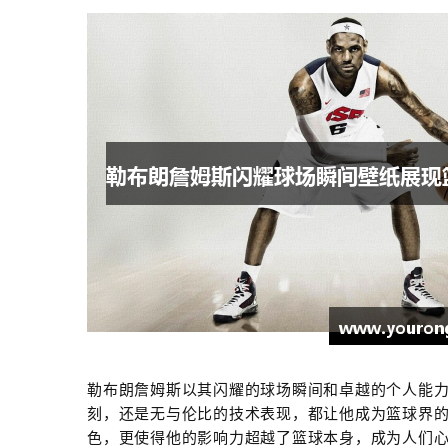
勒布朗詹姆斯以其闪耀的球场瞬间和卓越的个人能
刻，还是无与伦比的技术表现，都让他成为篮球界
色，更使得他的影响力超越了篮球本身，成为人们