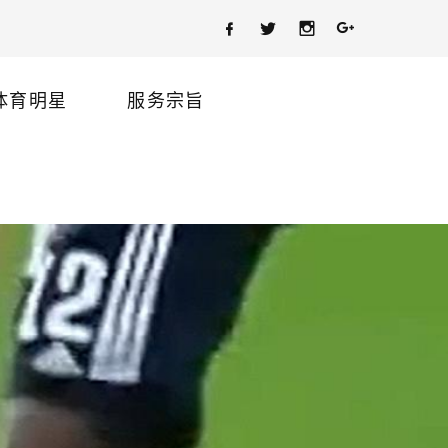
体育明星
服务宗旨