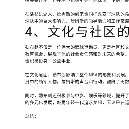
挥关键作用，还在场下积极引导年轻球员，使他们
在洛杉矶湖人，詹姆斯的到来也同样改变了球队的命运
球队中的巨大影响力。詹姆斯的领导能力和工作态
4、文化与社区
勒布朗不仅是一位伟大的篮球运动员，更是社区和文
教育机会，展现了他的社会责任感和对未来的希望
也积极投身于公益事业。
在文化层面，勒布朗影响了整个NBA的形象和发展
员中的领军人物。詹姆斯的声音和行动，鼓舞了无
同时，勒布朗还积极参与电影、娱乐等领域，提升
的多元化发展，鼓励年轻一代追求梦想，无论是在
总结：