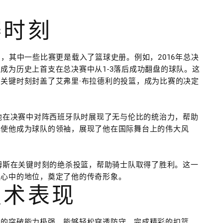
赛时刻
，其中一些比赛更是载入了篮球史册。例如，2016年总决
成为历史上首支在总决赛中从1-3落后成功翻盘的球队。这
关键时刻封盖了艾弗里·布拉德利的投篮，成为比赛的决定
。他在决赛中对阵西班牙队时展现了无与伦比的统治力，帮助
现使他成为球队的领袖，展现了他在国际舞台上的伟大风
詹姆斯在关键时刻的绝杀投篮，帮助骑士队取得了胜利。这一
迷心中的地位，奠定了他的传奇形象。
技术表现
他的突破能力极强，能够轻松穿透防守，完成精彩的扣篮。