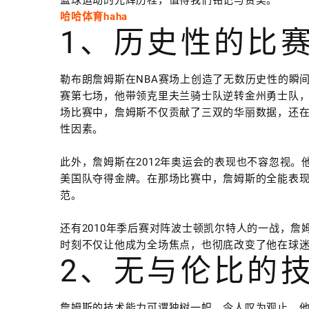
哈哈体育haha
1、历史性的比
勒布朗詹姆斯在NBA赛场上创造了无数历史性的瞬间
赛第七场，他带领克里夫兰骑士队逆转金州勇士队，
场比赛中，詹姆斯不仅贡献了三双的华丽数据，还在
性因素。
此外，詹姆斯在2012年奥运会的表现也不容忽视
美国队夺得金牌。在那场比赛中，詹姆斯的全能表
范。
还有2010年季后赛对阵波士顿凯尔特人的一战，
时刻不仅让他成为全场焦点，也彻底改变了他在球
2、无与伦比的
詹姆斯的技术能力可谓独树一帜，令人叹为观止。