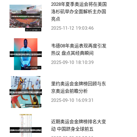
2028年夏季奥运会将在美国
洛杉矶举办全面解析主办国
亮点
2025-11-12 19:03:46
韦德08年奥运表现再度引发
热议 盘点其经典瞬间
2025-09-10 18:10:39
里约奥运会金牌榜回顾与东
京奥运会前瞻分析
2025-09-10 16:09:31
近期奥运会金牌榜排名大变
动 中国跻身全球前五